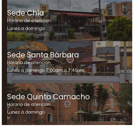
Sede Chía
Horario de atención:
Lunes a domingo
6am a 9pm
Domicilios: 7am a 8:30pm
Teléfono:
+57 322 303 13 06
Sede Santa Bárbara
Calle 1 Carrea 10, Local 101
Horario de atención:
Chía - Cundinamarca
Lunes a domingo 7:00am a 7:45pm
Domicilios: 7:00am a 7:00pm
Teléfono:
+57 601 288 44 15
Cra 15a no 120 - 14
Sede Quinta Camacho
Bogotá D.C.
Horario de atención:
Lunes a domingo
6:00am a 6:30pm
Domicilios: 7:00am a 6:30pm