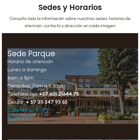
Sedes y Horarios
Consulta toda la información sobre nuestras sedes; horarios de
atención, contacto y dirección en cada imagen
Sede Parque
Horario de atención:
Lunes a domingo
6am a 9pm
Domicilios: 7am a 8:30pm
Telefono fijo:
+57 601 21644 75
Celular:
+ 57 311 547 93 65
Calle 145 no 9 - 73
Bogotá D.C.