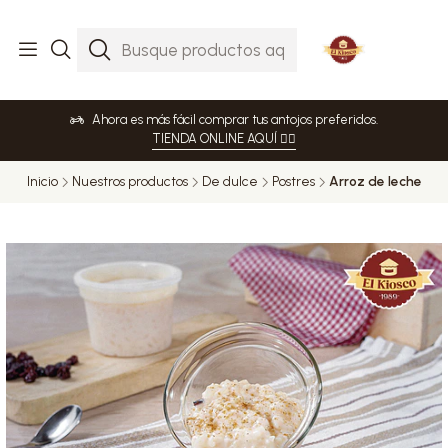
Ahora es más fácil comprar tus antojos preferidos.
TIENDA ONLINE AQUÍ 👈🏻
Inicio
Nuestros productos
De dulce
Postres
Arroz de leche