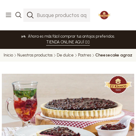
Ahora es más fácil comprar tus antojos preferidos.
TIENDA ONLINE AQUÍ 👈🏻
Inicio
Nuestros productos
De dulce
Postres
Cheesecake agraz