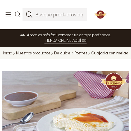
Ahora es más fácil comprar tus antojos preferidos.
TIENDA ONLINE AQUÍ 👈🏻
Inicio
Nuestros productos
De dulce
Postres
Cuajada con melao