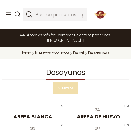
Ahora es más fácil comprar tus antojos preferidos.
TIENDA ONLINE AQUÍ 👈🏻
Inicio
Nuestros productos
De sal
Desayunos
Desayunos
Filtros
|
328
|
AREPA BLANCA
AREPA DE HUEVO
333
|
332
|