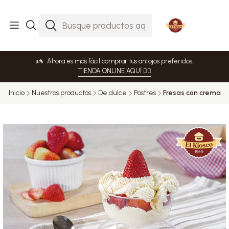
Ahora es más fácil comprar tus antojos preferidos.
TIENDA ONLINE AQUÍ 👈🏻
Inicio
Nuestros productos
De dulce
Postres
Fresas con crema