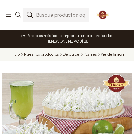
Ahora es más fácil comprar tus antojos preferidos.
TIENDA ONLINE AQUÍ 👈🏻
Inicio
Nuestros productos
De dulce
Postres
Pie de limón